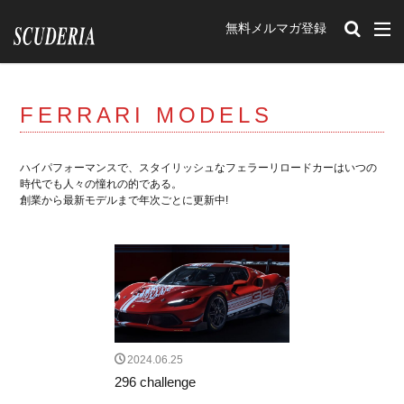
無料メルマガ登録
カテゴリー
FERRARI MODELS
タグ
212Export
12チリンドリ
イベント
ハイパフォーマンスで、スタイリッシュなフェラーリロードカーはいつの
時代でも人々の憧れの的である。
romaspider
SF90XXstradale
purosangue
創業から最新モデルまで年次ごとに更新中!
Portofino
348tb
348ts
Mondial t
F40
Mondial3.2
Mondial Cabriolet
328GTB
328GTS
308GTB
208GTB
512BB
GTBturbo
360 Modena
456M
F50
F512M
348GTB
550 Maranello
599
F430
575M Maranello
365gtb4
250
2024.06.25
296 challenge
carifornia
456
288GTO
ENZO
599GTO