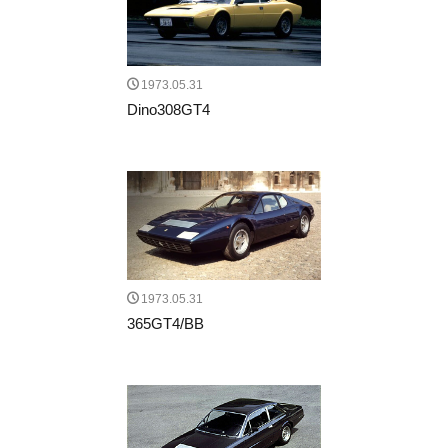
1973.05.31
Dino308GT4
1973.05.31
365GT4/BB