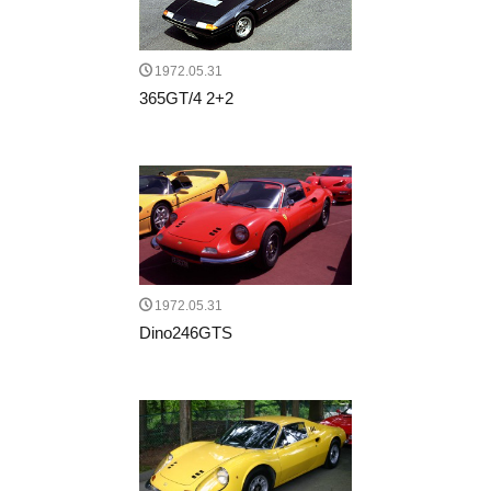
1972.05.31
365GT/4 2+2
1972.05.31
Dino246GTS