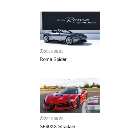
FF
プロサングエ
清水草一
dino
watch
RICHARDMILLE
296gts
roma
Prosangue
308GT4
208GT4
125S
BREITLING
TOPTIME
SatoTakuma
Mclaren
RM65-01
伊勢丹新宿店
RM16-02
12CLINDRI SPIDER
MARK&LONA
GOLF
木村拓哉
2023.06.25
リシャールミル
FerrariCallenge
F1日本GP
Roma Spider
鈴鹿サーキット
488チャレンジEVO
296GT3
488GT3EVO
リシャール・ミル
RICHARD MILLE
F80
12Cilindli
MOVE
eBike
ferrari
ショールーム
FRD
富士スピードウェイ
UNDULATION
クワイ華
現代アート
amalfi
アマルフィ
ゴルフトーナメント
2023.06.25
能登カントリークラブ
f355
296speciale
SF90XX Stradale
2025秋冬コレクション
296challenge
宮里優作