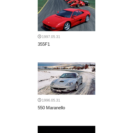
1997.05.31
355F1
1996.05.31
550 Maranello