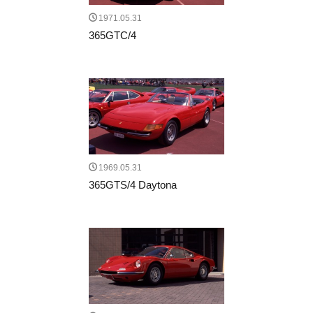
1971.05.31
365GTC/4
1969.05.31
365GTS/4 Daytona