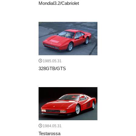
Mondial3.2/Cabriolet
1985.05.31
328GTB/GTS
1984.05.31
Testarossa