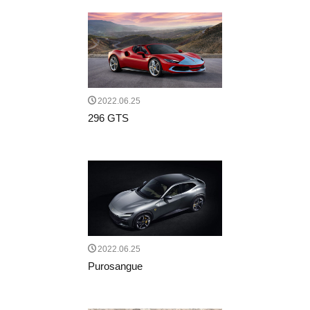
石川遼
成田美寿々
青木瀬令奈
軽井沢モーターギャザリング
KMG
オークション
KARUIZAWA MOTOR GATHERING
クラシックカー
スーパーカー
849testarossa
RossoScuderia
ディディエ・ドログバ
シャルル・ルクレール
2022.06.25
SCUDERIA FERRARI
HUBLOT
ウブロ
296 GTS
カミネ
高級腕時計
リーン・ロゼ
ドリームベッド
ligneroset
olivierroset
2026春夏コレクション
フェラーリSC40
SCUDERIA
通巻150号
FERRARI F50
代官山蔦屋書店
ART SPARK2026
RM41-01
トゥールビヨン
GM_INTERNATIONAL
2022.06.25
Jean-Marc Fleury
TIME TO WATCHES 2026
Purosangue
WATCH＆WONDERS 2026
CORUM
512TR
scuderia_mag
ISAIA
Japan Edition
池内博之