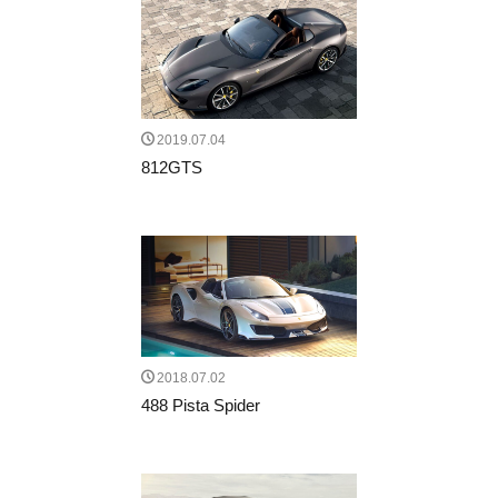
Special Projects
Red Dot
330 P4
DEAGOSTINI
デアゴスティーニ
リーン・ロゼ梅田
紫吹淳
KEIKO NISHIYAMA
Wellendorff
ウェレンドルフ
バースデーリング2026
2019.07.04
日本橋三越本店 本館1階ステージ
Ligne Roset
812GTS
OrientStar
75周年記念モデル
AFCorse
WEC
世界耐久選手権
Kamine
LaurentFerrier
120周年記念
AnitaPorchet
検索
2018.07.02
488 Pista Spider