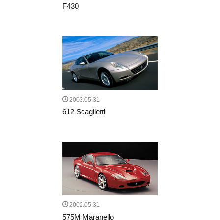
F430
2003.05.31
612 Scaglietti
2002.05.31
575M Maranello