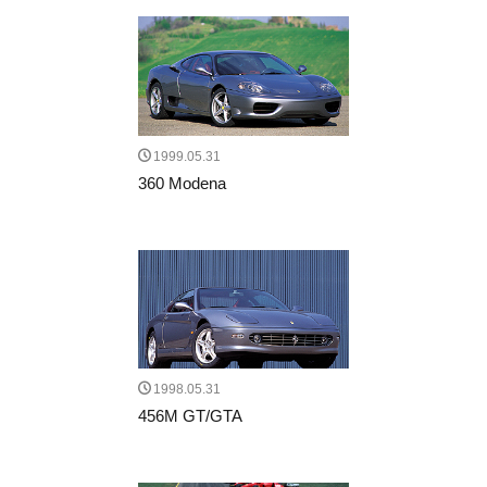
1999.05.31
360 Modena
1998.05.31
456M GT/GTA