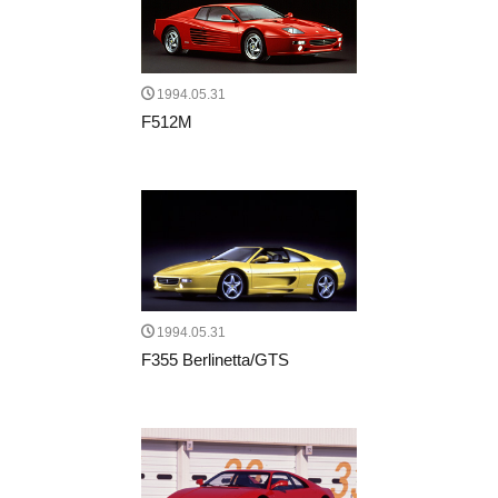
1994.05.31
F512M
1994.05.31
F355 Berlinetta/GTS