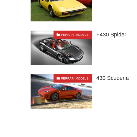
F430 Spider
FERRARI MODELS
430 Scuderia
FERRARI MODELS