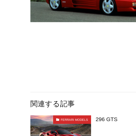
KMG
オーク
849testarossa
HUBLOT
ウ
olivierroset
代官山蔦屋書店
Jean-Marc Fleury
scuderia_mag
DEAGOSTINI
ウェレンドルフ
75周年記念モデル
AnitaPorchet
関連する記事
296 GTS
FERRARI MODELS