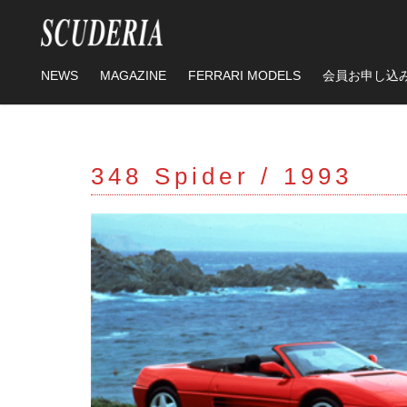
スタンダー
プレミアム
タグ
212Export
NEWS
MAGAZINE
FERRARI MODELS
会員お申し込
348tb
348ts
308GTB
20
スタンダー
プレミアム
550 Maranello
288GTO
EN
348 Spider /
1993
RICHARDMILLE
TOPTIME
Sa
MARK&LONA
鈴鹿サーキット
RICHARD MILLE
富士スピードウェ
ゴルフトーナメン
296challenge