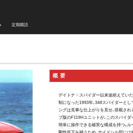
ド会員
会員
12チリンドリ
イベント
romaspider
SF90XXstradale
purosa
み
定期購読
Mondial t
F40
Mondial3.2
Mondial Cabriolet
328GTB
8GTB
512BB
GTBturbo
360 Modena
456M
F50
ド会員
会員
599
F430
575M Maranello
365gtb4
250
carifornia
ZO
599GTO
FF
プロサングエ
清水草一
dino
wat
296gts
roma
Prosangue
308GT4
208GT4
125S
toTakuma
Mclaren
RM65-01
伊勢丹新宿店
RM16-02
概要
GOLF
木村拓哉
リシャールミル
FerrariCallenge
F1日本G
488チャレンジEVO
296GT3
488GT3EVO
リシャール・ミル
デイトナ・スパイダー以来途絶えていた
F80
12Cilindli
MOVE
eBike
ferrari
ショールーム
制になった1993年､348スパイダー
イ
UNDULATION
クワイ華
現代アート
amalfi
アマル
ングは見事な仕上がりを見せ､搭載される
ト
能登カントリークラブ
f355
296speciale
2025秋冬コレ
プ版のF119Hユニットが､このスパイ
宮里優作
石川遼
成田美寿々
簡単に操作できる確実な構成を持つ｡ル
青木瀬令奈
軽井沢モーター
剛性低下を補うため､サイドシル部には