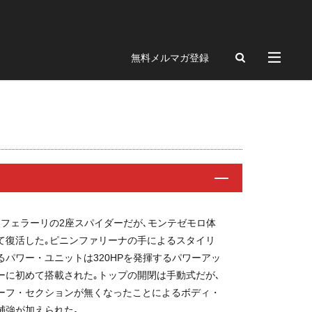
ngue
Portofino
無料メルマガ登録
328GTS
F512M
348GTB
456
ch
BREITLING
12CLINDRI SPIDER
P
フェラーリの2座スパイダーだが､モンテゼモロ体
FRD
として復活した｡ピニンファリーナの手によるスタイリ
フィ
パワー・ユニットは320HPを発揮するパワーアッ
クション
ダーに初めて搭載された｡トップの開閉は手動式だが､
ーフ・セクションが無くなったことによるボディ・
ギャザリング
補強が加えられた｡