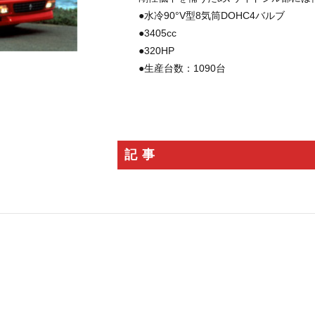
ション
KARUIZAWA MOTOR GATHERING
クラシックカー
スーパ
●水冷90°V型8気筒DOHC4バルブ
RossoScuderia
ディディエ・ドログバ
シャルル・ルクレール
S
●3405cc
ブロ
カミネ
高級腕時計
リーン・ロゼ
ドリームベッド
●320HP
2026春夏コレクション
フェラーリSC40
SCUDERIA
通巻150号
●生産台数：1090台
ART SPARK2026
RM41-01
トゥールビヨン
GM_INTERNATI
TIME TO WATCHES 2026
WATCH＆WONDERS 2026
CORUM
ISAIA
Japan Edition
池内博之
Special Projects
Red Dot
デアゴスティーニ
リーン・ロゼ梅田
紫吹淳
KEIKO NISHIYAMA
記事
バースデーリング2026
日本橋三越本店 本館1階ステージ
Ligne Ros
AFCorse
WEC
世界耐久選手権
Kamine
LaurentFerrie
検索