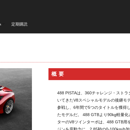
ド会員
会員
12チリンドリ
イベント
romaspider
SF90XXstradale
purosa
み
定期購読
Mondial t
F40
Mondial3.2
Mondial Cabriolet
328GTB
8GTB
512BB
GTBturbo
360 Modena
456M
F50
ド会員
会員
599
F430
575M Maranello
365gtb4
250
carifornia
ZO
599GTO
FF
プロサングエ
清水草一
dino
wat
296gts
roma
Prosangue
308GT4
208GT4
125S
toTakuma
Mclaren
RM65-01
伊勢丹新宿店
RM16-02
概要
GOLF
木村拓哉
リシャールミル
FerrariCallenge
F1日本G
488チャレンジEVO
296GT3
488GT3EVO
リシャール・ミル
488 PISTAは、360チャレンジ・ス
F80
12Cilindli
MOVE
eBike
ferrari
ショールーム
いてきたV8スペシャルモデルの後継モデ
イ
UNDULATION
クワイ華
現代アート
amalfi
アマル
参戦し、6年間で5つのタイトルを獲得
ト
能登カントリークラブ
f355
296speciale
2025秋冬コレ
たモデルだ。 488 GTBより90kg軽量
宮里優作
石川遼
成田美寿々
ターのV8ツインターボは、488 GTB用を
青木瀬令奈
軽井沢モーター
ジンを原動力に、2.85秒の0-100km/h