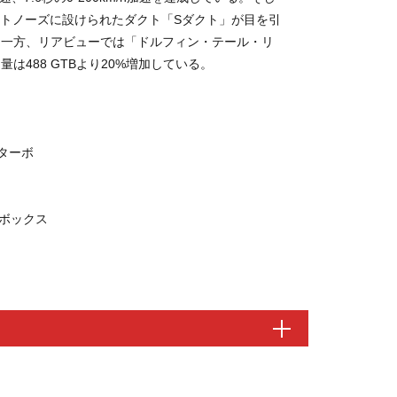
ーカー
ロントノーズに設けられたダクト「Sダクト」が目を引
CUDERIA FERRARI
。一方、リアビューでは「ドルフィン・テール・リ
ligneroset
は488 GTBより20%増加している。
FERRARI F50
ONAL
512TR
ンターボ
330 P4
Wellendorff
et
OrientStar
 ボックス
r
120周年記念