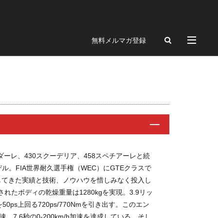
ngue
Portofino
無料メルマガ登録
328GTS
F512M
348GTB
456
ch
BREITLING
12CLINDRI SPIDER
P
トラダーレ、430スクーデリア、458スペチアーレと続
FRD
ル。FIA世界耐久選手権（WEC）にGTEクラスで
フィ
してきた実績と技術、ノウハウを惜しみなく投入し
クション
化されたボディの乾燥重量は1280kgを実現。3.9リッ
50ps上回る720ps/770Nmを引き出す。このエン
ギャザリング
加速、7.6秒の0-200km/h加速を達成している。そし