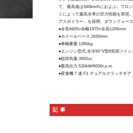
ション
KARUIZAWA MOTOR GATHERING
クラシックカー
スーパ
て、最高速は340km/hにおよぶ。フ
RossoScuderia
ディディエ・ドログバ
シャルル・ルクレール
S
くによって最高水準の空力性能を実現
ブロ
カミネ
高級腕時計
リーン・ロゼ
ドリームベッド
アスポイラー」を採用。ダウンフォース量
2026春夏コレクション
フェラーリSC40
SCUDERIA
通巻150号
●全長4605×全幅1975×全高1206mm
ART SPARK2026
RM41-01
●ホイールベース:2650mm
トゥールビヨン
GM_INTERNATI
●車輌重量:1385kg
TIME TO WATCHES 2026
WATCH＆WONDERS 2026
CORUM
●エンジン型式:水冷90°V型8気筒ツイ
ISAIA
Japan Edition
池内博之
Special Projects
Red Dot
●総排気量:3902cc
デアゴスティーニ
リーン・ロゼ梅田
紫吹淳
KEIKO NISHIYAMA
●最高出力:530kW/8000r.p.m.
バースデーリング2026
日本橋三越本店 本館1階ステージ
Ligne Ros
●変速機:7 速 F1 デュアルクラッチギア
AFCorse
WEC
世界耐久選手権
Kamine
LaurentFerrie
検索
記事