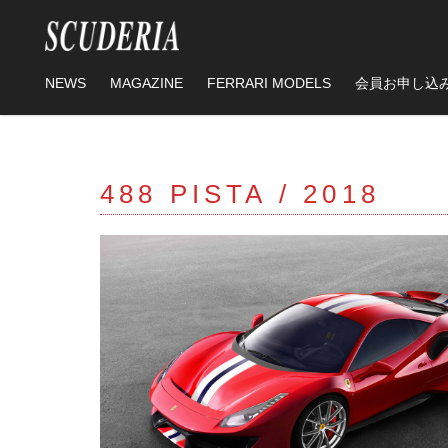
スタンダー
プレミアム
タグ
212Export
NEWS
MAGAZINE
FERRARI MODELS
会員お申し込
348tb
348ts
308GTB
20
スタンダー
プレミアム
550 Maranello
288GTO
EN
488 PISTA /
2018
RICHARDMILLE
TOPTIME
Sa
MARK&LONA
鈴鹿サーキット
RICHARD MILLE
富士スピードウェ
ゴルフトーナメン
296challenge