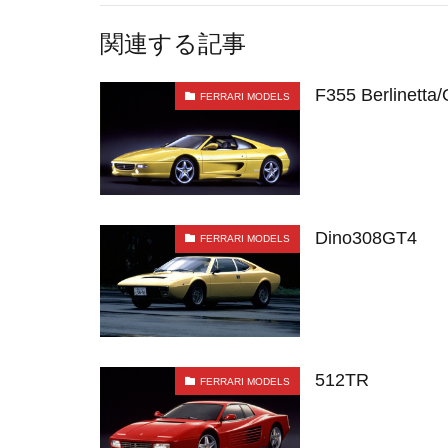
関連する記事
F355 Berlinetta
FERRARI MODELS
Dino308GT4
FERRARI MODELS
512TR
FERRARI MODELS