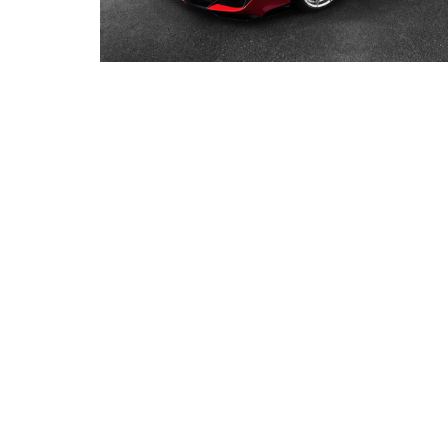
KMG
オーク
849testarossa
HUBLOT
ウ
olivierroset
代官山蔦屋書店
Jean-Marc Fleury
scuderia_mag
DEAGOSTINI
ウェレンドルフ
75周年記念モデル
AnitaPorchet