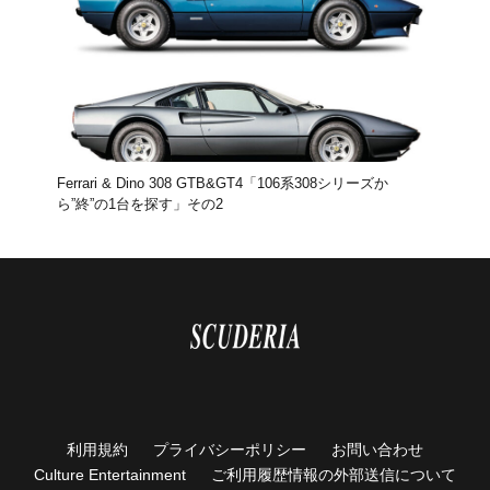
石川遼
成田美寿々
青木瀬令奈
軽井沢モーターギャザリング
KMG
オークション
KARUIZAWA MOTOR GATHERING
クラシックカー
スーパーカー
849testarossa
RossoScuderia
ディディエ・ドログバ
シャルル・ルクレール
SCUDERIA FERRARI
HUBLOT
ウブロ
Ferrari & Dino 308 GTB&GT4「106系308シリーズか
ら”終”の1台を探す」その2
カミネ
高級腕時計
リーン・ロゼ
ドリームベッド
ligneroset
olivierroset
2026春夏コレクション
フェラーリSC40
SCUDERIA
通巻150号
FERRARI F50
代官山蔦屋書店
ART SPARK2026
RM41-01
トゥールビヨン
GM_INTERNATIONAL
Jean-Marc Fleury
TIME TO WATCHES 2026
WATCH＆WONDERS 2026
CORUM
512TR
利用規約
プライバシーポリシー
お問い合わせ
scuderia_mag
ISAIA
Japan Edition
池内博之
Culture Entertainment
ご利用履歴情報の外部送信について