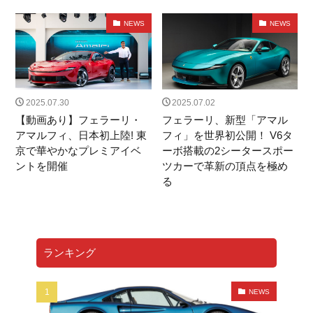
FF
プロサングエ
清水草一
dino
watch
NEWS
NEWS
RICHARDMILLE
296gts
roma
Prosangue
308GT4
208GT4
125S
BREITLING
TOPTIME
SatoTakuma
Mclaren
RM65-01
伊勢丹新宿店
RM16-02
12CLINDRI SPIDER
2025.07.30
2025.07.02
MARK&LONA
GOLF
木村拓哉
【動画あり】フェラーリ・
フェラーリ、新型「アマル
リシャールミル
FerrariCallenge
F1日本GP
アマルフィ、日本初上陸! 東
フィ」を世界初公開！ V6タ
京で華やかなプレミアイベ
ーボ搭載の2シータースポー
鈴鹿サーキット
488チャレンジEVO
296GT3
ントを開催
ツカーで革新の頂点を極め
488GT3EVO
リシャール・ミル
RICHARD MILLE
る
F80
12Cilindli
MOVE
eBike
ferrari
ショールーム
FRD
富士スピードウェイ
UNDULATION
クワイ華
現代アート
amalfi
ランキング
アマルフィ
ゴルフトーナメント
能登カントリークラブ
f355
296speciale
NEWS
2025秋冬コレクション
296challenge
宮里優作