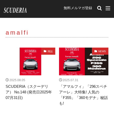
無料メルマガ登録
カテゴリー
amalfi
タグ
212Export
12チリンドリ
イベント
雑誌
NEWS
romaspider
SF90XXstradale
purosangue
Portofino
348tb
348ts
Mondial t
F40
Mondial3.2
Mondial Cabriolet
328GTB
328GTS
308GTB
208GTB
512BB
2025.08.05
2025.07.31
GTBturbo
360 Modena
456M
F50
SCUDERIA（スクーデリ
「アマルフィ」「296スペチ
ア） No.148 (発売日2025年
アーレ」大特集! 人気の
F512M
348GTB
550 Maranello
599
07月31日)
「F355」「360モデナ」秘話
F430
575M Maranello
365gtb4
250
も!
carifornia
456
288GTO
ENZO
599GTO