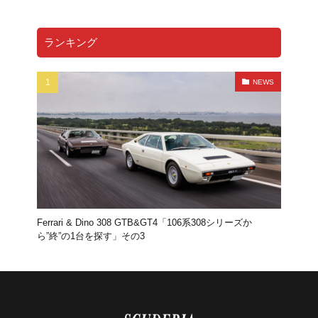
FF
プロサングエ
清水草一
dino
watch
RICHARDMILLE
296gts
roma
Prosangue
ランキング
308GT4
208GT4
125S
BREITLING
TOPTIME
SatoTakuma
Mclaren
RM65-01
NEWS
伊勢丹新宿店
RM16-02
12CLINDRI SPIDER
MARK&LONA
GOLF
木村拓哉
リシャールミル
FerrariCallenge
F1日本GP
鈴鹿サーキット
488チャレンジEVO
296GT3
488GT3EVO
リシャール・ミル
RICHARD MILLE
F80
12Cilindli
MOVE
eBike
ferrari
ショールーム
FRD
富士スピードウェイ
Ferrari & Dino 308 GTB&GT4「106系308シリーズか
ら”終”の1台を探す」その3
UNDULATION
クワイ華
現代アート
amalfi
アマルフィ
ゴルフトーナメント
能登カントリークラブ
f355
296speciale
2025秋冬コレクション
296challenge
宮里優作