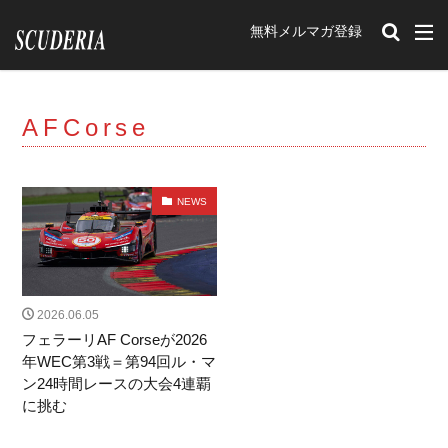
無料メルマガ登録
カテゴリー
AFCorse
タグ
212Export
12チリンドリ
イベント
NEWS
romaspider
SF90XXstradale
purosangue
Portofino
348tb
348ts
Mondial t
F40
Mondial3.2
Mondial Cabriolet
328GTB
328GTS
308GTB
208GTB
512BB
2026.06.05
GTBturbo
360 Modena
456M
F50
フェラーリAF Corseが2026
年WEC第3戦＝第94回ル・マ
F512M
348GTB
550 Maranello
599
ン24時間レースの大会4連覇
F430
575M Maranello
365gtb4
250
に挑む
carifornia
456
288GTO
ENZO
599GTO