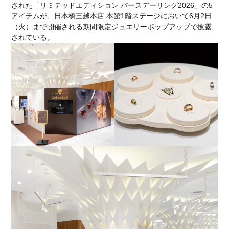
された「リミテッドエディション バースデーリング2026」の5
石川遼
成田美寿々
青木瀬令奈
アイテムが、日本橋三越本店 本館1階ステージにおいて6月2日
軽井沢モーターギャザリング
KMG
オークション
（火）まで開催される期間限定ジュエリーポップアップで披露
KARUIZAWA MOTOR GATHERING
クラシックカー
されている。
スーパーカー
849testarossa
RossoScuderia
ディディエ・ドログバ
シャルル・ルクレール
SCUDERIA FERRARI
HUBLOT
ウブロ
カミネ
高級腕時計
リーン・ロゼ
ドリームベッド
ligneroset
olivierroset
2026春夏コレクション
フェラーリSC40
SCUDERIA
通巻150号
FERRARI F50
代官山蔦屋書店
ART SPARK2026
RM41-01
トゥールビヨン
GM_INTERNATIONAL
Jean-Marc Fleury
TIME TO WATCHES 2026
WATCH＆WONDERS 2026
CORUM
512TR
scuderia_mag
ISAIA
Japan Edition
池内博之