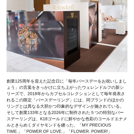
Special Projects
Red Dot
330 P4
DEAGOSTINI
デアゴスティーニ
リーン・ロゼ梅田
紫吹淳
KEIKO NISHIYAMA
Wellendorff
ウェレンドルフ
バースデーリング2026
日本橋三越本店 本館1階ステージ
Ligne Roset
OrientStar
75周年記念モデル
AFCorse
WEC
世界耐久選手権
Kamine
LaurentFerrier
120周年記念
AnitaPorchet
創業125周年を迎えた記念日に「毎年バースデーをお祝いしまし
検索
ょう」の言葉をきっかけに立ち上がったウェレンドルフの新シ
リーズで、2018年からカプセルコレクションとして毎年発表さ
れるこの限定「バースデーリング」には、同ブランドのほかの
リングとは異なる大胆かつ印象的なデザインが施されている。
そして創業133年となる2026年に制作された５つの特別なバー
スデーリングは、K18ゴールドに鮮やかな色彩のコールドエナメ
ルときらめくダイヤモンドを纏った、「MY PRECIOUS
TIME.」「POWER OF LOVE.」「FLOWER. POWER!」