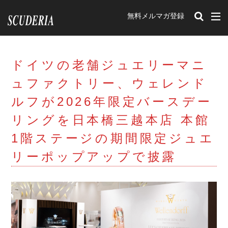
無料メルマガ登録
カテゴリー
ドイツの老舗ジュエリーマニ
タグ
ュファクトリー、ウェレンド
212Export
12チリンドリ
イベント
ルフが2026年限定バースデー
romaspider
SF90XXstradale
purosangue
リングを日本橋三越本店 本館
Portofino
348tb
348ts
Mondial t
F40
1階ステージの期間限定ジュエ
Mondial3.2
Mondial Cabriolet
328GTB
リーポップアップで披露
328GTS
308GTB
208GTB
512BB
GTBturbo
360 Modena
456M
F50
F512M
348GTB
550 Maranello
599
F430
575M Maranello
365gtb4
250
carifornia
456
288GTO
ENZO
599GTO