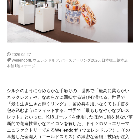
FF
プロサングエ
清水草一
dino
watch
RICHARDMILLE
296gts
roma
Prosangue
308GT4
208GT4
125S
BREITLING
TOPTIME
SatoTakuma
Mclaren
RM65-01
伊勢丹新宿店
RM16-02
12CLINDRI SPIDER
MARK&LONA
GOLF
木村拓哉
2026.05.27
リシャールミル
FerrariCallenge
F1日本GP
Wellendorff
,
ウェレンドルフ
,
バースデーリング2026
,
日本橋三越本店
本館1階ステージ
鈴鹿サーキット
488チャレンジEVO
296GT3
488GT3EVO
リシャール・ミル
RICHARD MILLE
F80
12Cilindli
MOVE
eBike
ferrari
シルクのようになめらかな手触りの、世界で「最高に柔らかい
ショールーム
FRD
富士スピードウェイ
ネックレス」や、なめらかに回転する遊び心溢れる、世界で
「最も生き生きと輝くリング」、留め具を用いなくても手首を
UNDULATION
クワイ華
現代アート
amalfi
包み込むようにフィットする、世界で「最もしなやかなブレス
アマルフィ
ゴルフトーナメント
レット」といった、K18ゴールドを使用したほかに類を見ない革
新的で創造性豊かなアイコンを有した、ドイツのジュエリーマ
能登カントリークラブ
f355
296speciale
ニュファクトリーであるWellendorff（ウェレンドルフ）。その
2025秋冬コレクション
296challenge
宮里優作
卓越した金職人（ゴールドスミス）の緻密な金細工技術が注入