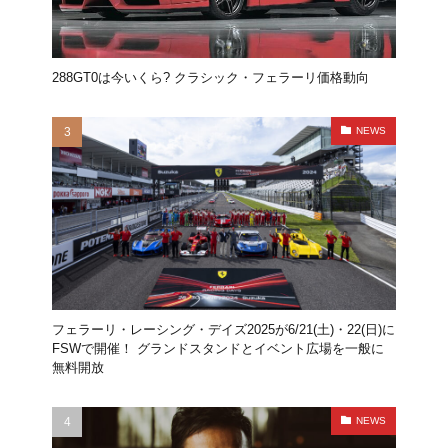
288GT0は今いくら? クラシック・フェラーリ価格動向
NEWS
フェラーリ・レーシング・デイズ2025が6/21(土)・22(日)に
FSWで開催！ グランドスタンドとイベント広場を一般に
無料開放
NEWS