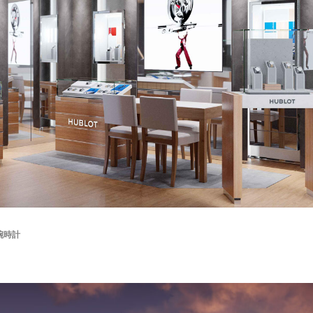
ション
KARUIZAWA MOTOR GATHERING
クラシックカー
スーパ
RossoScuderia
ディディエ・ドログバ
シャルル・ルクレール
S
ブロ
カミネ
高級腕時計
リーン・ロゼ
ドリームベッド
2026春夏コレクション
フェラーリSC40
SCUDERIA
通巻150号
ART SPARK2026
RM41-01
トゥールビヨン
GM_INTERNATI
TIME TO WATCHES 2026
WATCH＆WONDERS 2026
CORUM
ISAIA
Japan Edition
池内博之
Special Projects
Red Dot
デアゴスティーニ
リーン・ロゼ梅田
紫吹淳
KEIKO NISHIYAMA
バースデーリング2026
日本橋三越本店 本館1階ステージ
Ligne Ros
AFCorse
WEC
世界耐久選手権
Kamine
LaurentFerrie
腕時計
検索