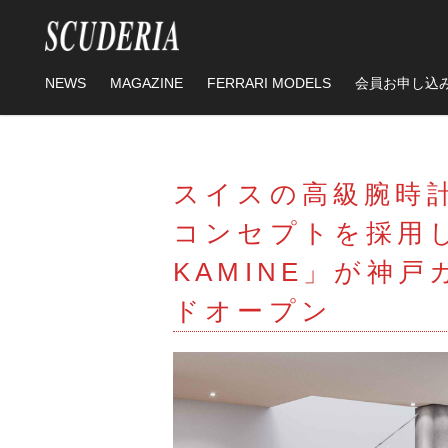
スタンダー
プレミアム
タグ
212Export
NEWS
MAGAZINE
FERRARI MODELS
会員お申し込
348tb
348ts
308GTB
20
スタンダー
プレミアム
550 Maranello
288GTO
EN
スイスの高級腕時
RICHARDMILLE
コンセプトを採用した
TOPTIME
Sa
KAMINE」が神
MARK&LONA
鈴鹿サーキット
ドオープン
RICHARD MILLE
富士スピードウェ
ゴルフトーナメン
296challenge