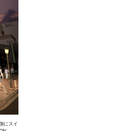
側にスイ
ON