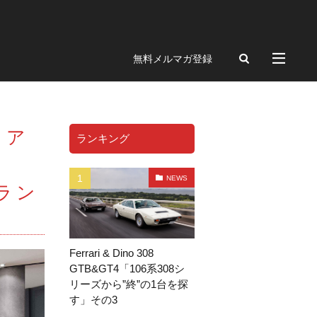
ngue
Portofino
無料メルマガ登録
328GTS
F512M
348GTB
456
ch
トア
ランキング
BREITLING
12CLINDRI SPIDER
NEWS
ラン
P
FRD
Ferrari & Dino 308
フィ
GTB&GT4「106系308シ
クション
リーズから”終”の1台を探
ギャザリング
す」その3