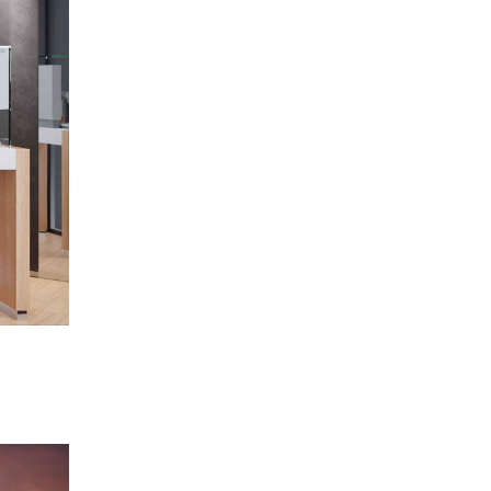
ーカー
CUDERIA FERRARI
ligneroset
FERRARI F50
ONAL
512TR
330 P4
Wellendorff
et
OrientStar
r
120周年記念