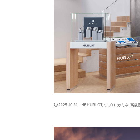
KMG
オーク
849testarossa
HUBLOT
ウ
olivierroset
代官山蔦屋書店
Jean-Marc Fleury
scuderia_mag
DEAGOSTINI
ウェレンドルフ
75周年記念モデル
AnitaPorchet
2025.10.31
HUBLOT
,
ウブロ
,
カミネ
,
高級