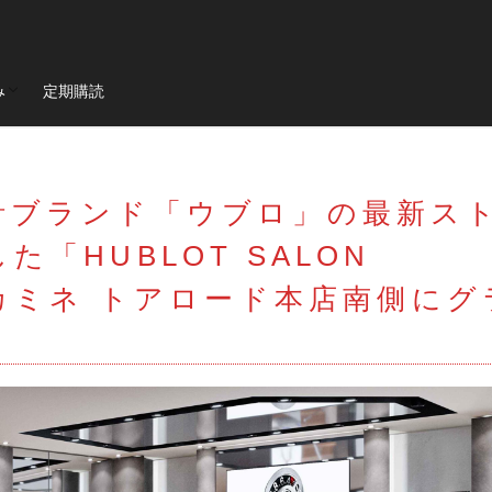
ド会員
会員
12チリンドリ
イベント
romaspider
SF90XXstradale
purosa
み
定期購読
Mondial t
F40
Mondial3.2
Mondial Cabriolet
328GTB
8GTB
512BB
GTBturbo
360 Modena
456M
F50
ド会員
会員
599
F430
575M Maranello
365gtb4
250
carifornia
ZO
599GTO
FF
プロサングエ
清水草一
dino
wat
計ブランド「ウブロ」の最新ス
296gts
roma
Prosangue
308GT4
208GT4
125S
「HUBLOT SALON
toTakuma
Mclaren
RM65-01
伊勢丹新宿店
RM16-02
戸カミネ トアロード本店南側にグ
GOLF
木村拓哉
リシャールミル
FerrariCallenge
F1日本G
488チャレンジEVO
296GT3
488GT3EVO
リシャール・ミル
F80
12Cilindli
MOVE
eBike
ferrari
ショールーム
イ
UNDULATION
クワイ華
現代アート
amalfi
アマル
ト
能登カントリークラブ
f355
296speciale
2025秋冬コレ
宮里優作
石川遼
成田美寿々
青木瀬令奈
軽井沢モーター