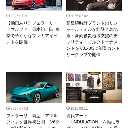
2025.07.30
2025.07.02
【動画あり】フェラーリ・
高級腕時計ブランドのリシ
アマルフィ、日本初上陸! 東
ャール・ミルが能登半島地
京で華やかなプレミアイベ
震・豪雨被災地域支援のチ
ントを開催
ャリティ・ゴルフトーナメ
ントを7/31-8/3に能登カント
リークラブで開催
2025.07.02
2025.06.11
フェラーリ、新型「アマル
現代アート
フィ」を世界初公開！ V6タ
「UNDULATION」を軸にラ