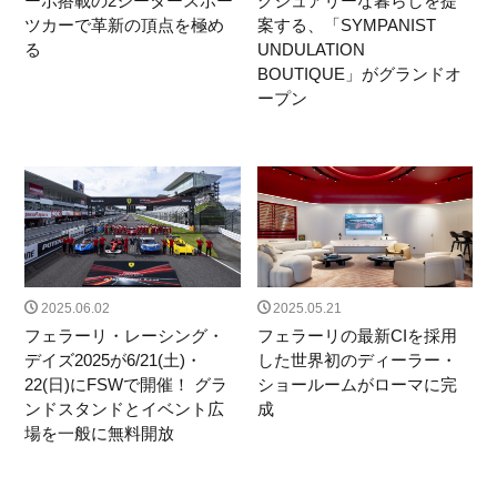
ーボ搭載の2シータースポー
グジュアリーな暮らしを提
ツカーで革新の頂点を極め
案する、「SYMPANIST
る
UNDULATION
BOUTIQUE」がグランドオ
ープン
2025.06.02
2025.05.21
フェラーリ・レーシング・
フェラーリの最新CIを採用
デイズ2025が6/21(土)・
した世界初のディーラー・
22(日)にFSWで開催！ グラ
ショールームがローマに完
ンドスタンドとイベント広
成
場を一般に無料開放