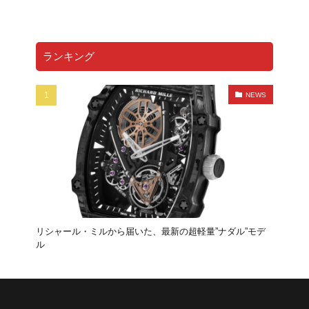
FF
プロサングエ
清水草一
dino
watch
RICHARDMILLE
296gts
roma
Prosangue
308GT4
208GT4
125S
BREITLING
ランキング
TOPTIME
SatoTakuma
Mclaren
RM65-01
伊勢丹新宿店
RM16-02
12CLINDRI SPIDER
NEWS
MARK&LONA
GOLF
木村拓哉
リシャールミル
FerrariCallenge
F1日本GP
鈴鹿サーキット
488チャレンジEVO
296GT3
488GT3EVO
リシャール・ミル
RICHARD MILLE
F80
12Cilindli
MOVE
eBike
ferrari
ショールーム
FRD
富士スピードウェイ
リシャール・ミルから届いた、最新の超軽量”ナダル”モデ
UNDULATION
クワイ華
現代アート
amalfi
ル
アマルフィ
ゴルフトーナメント
能登カントリークラブ
f355
296speciale
2025秋冬コレクション
296challenge
宮里優作