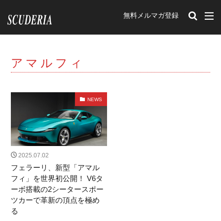
無料メルマガ登録
カテゴリー
アマルフィ
タグ
212Export
12チリンドリ
イベント
NEWS
romaspider
SF90XXstradale
purosangue
Portofino
348tb
348ts
Mondial t
F40
Mondial3.2
Mondial Cabriolet
328GTB
328GTS
308GTB
208GTB
512BB
2025.07.02
GTBturbo
360 Modena
456M
F50
フェラーリ、新型「アマル
フィ」を世界初公開！ V6タ
F512M
348GTB
550 Maranello
599
ーボ搭載の2シータースポー
F430
575M Maranello
365gtb4
250
ツカーで革新の頂点を極め
carifornia
456
288GTO
ENZO
599GTO
る