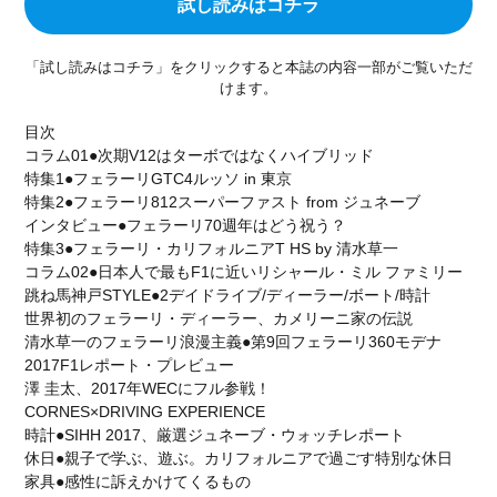
試し読みはコチラ
石川遼
成田美寿々
青木瀬令奈
軽井沢モーターギャザリング
KMG
オークション
「試し読みはコチラ」をクリックすると本誌の内容一部がご覧いただ
KARUIZAWA MOTOR GATHERING
クラシックカー
けます。
スーパーカー
849testarossa
RossoScuderia
目次
ディディエ・ドログバ
シャルル・ルクレール
コラム01●次期V12はターボではなくハイブリッド
SCUDERIA FERRARI
HUBLOT
ウブロ
特集1●フェラーリGTC4ルッソ in 東京
特集2●フェラーリ812スーパーファスト from ジュネーブ
カミネ
高級腕時計
リーン・ロゼ
インタビュー●フェラーリ70週年はどう祝う？
ドリームベッド
ligneroset
olivierroset
特集3●フェラーリ・カリフォルニアT HS by 清水草一
コラム02●日本人で最もF1に近いリシャール・ミル ファミリー
2026春夏コレクション
フェラーリSC40
跳ね馬神戸STYLE●2デイドライブ/ディーラー/ボート/時計
SCUDERIA
通巻150号
FERRARI F50
世界初のフェラーリ・ディーラー、カメリーニ家の伝説
清水草一のフェラーリ浪漫主義●第9回フェラーリ360モデナ
代官山蔦屋書店
ART SPARK2026
RM41-01
2017F1レポート・プレビュー
トゥールビヨン
GM_INTERNATIONAL
澤 圭太、2017年WECにフル参戦！
Jean-Marc Fleury
TIME TO WATCHES 2026
CORNES×DRIVING EXPERIENCE
時計●SIHH 2017、厳選ジュネーブ・ウォッチレポート
WATCH＆WONDERS 2026
CORUM
512TR
休日●親子で学ぶ、遊ぶ。カリフォルニアで過ごす特別な休日
scuderia_mag
ISAIA
Japan Edition
池内博之
家具●感性に訴えかけてくるもの