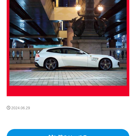
FF
プロサングエ
清水草一
dino
watch
RICHARDMILLE
296gts
roma
Prosangue
308GT4
208GT4
125S
BREITLING
TOPTIME
SatoTakuma
Mclaren
RM65-01
伊勢丹新宿店
RM16-02
12CLINDRI SPIDER
MARK&LONA
GOLF
木村拓哉
リシャールミル
FerrariCallenge
F1日本GP
鈴鹿サーキット
488チャレンジEVO
296GT3
488GT3EVO
リシャール・ミル
RICHARD MILLE
F80
12Cilindli
MOVE
eBike
ferrari
ショールーム
FRD
富士スピードウェイ
UNDULATION
クワイ華
現代アート
amalfi
2024.06.29
アマルフィ
ゴルフトーナメント
能登カントリークラブ
f355
296speciale
2025秋冬コレクション
296challenge
宮里優作