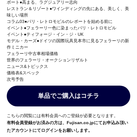
ボート●高まる、ラグジュアリー志向
Special Projects
Red Dot
330 P4
レストラン＆リゾート●ワインディングの先にある、美しく、美
DEAGOSTINI
デアゴスティーニ
リーン・ロゼ梅田
味しい場所
コラム03●パリ・レトロモビルのレポートを始める前に
紫吹淳
KEIKO NISHIYAMA
Wellendorff
イベント●フェラーリ一色に染まったパリ・レトロモビル
ウェレンドルフ
バースデーリング2026
イベント●ティフォージ・イン・ジ・UK
日本橋三越本店 本館1階ステージ
Ligne Roset
モデル・カーズ●ドイツの国際玩具見本市に見るフェラーリの新
作ミニカー
OrientStar
75周年記念モデル
AFCorse
WEC
フェラーリ中古車相場価格
世界耐久選手権
Kamine
LaurentFerrier
世界のフェラーリ・オークションリザルト
ニュース&トピックス
120周年記念
AnitaPorchet
価格表&スペック
次号予告
検索
単品でご購入はコチラ
こちらの閲覧には有料会員へのご登録が必要となります。
有料会員登録がお済みの方は、Fujisan.co.jpにてお申込み頂い
たアカウントにてログインをお願いします。