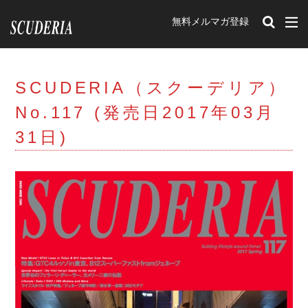
無料メルマガ登録
カテゴリー
SCUDERIA（スクーデリア）
タグ
No.117 (発売日2017年03月
212Export
12チリンドリ
イベント
31日)
romaspider
SF90XXstradale
purosangue
Portofino
348tb
348ts
Mondial t
F40
Mondial3.2
Mondial Cabriolet
328GTB
328GTS
308GTB
208GTB
512BB
GTBturbo
360 Modena
456M
F50
F512M
348GTB
550 Maranello
599
F430
575M Maranello
365gtb4
250
carifornia
456
288GTO
ENZO
599GTO