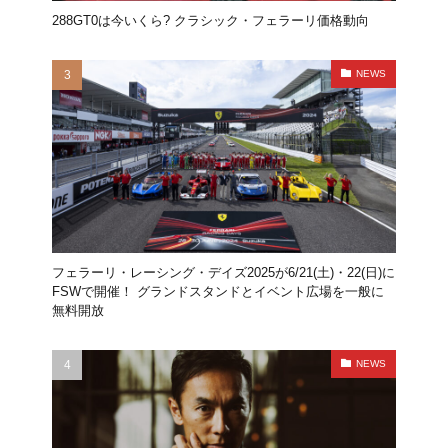
288GT0は今いくら? クラシック・フェラーリ価格動向
NEWS
フェラーリ・レーシング・デイズ2025が6/21(土)・22(日)に
FSWで開催！ グランドスタンドとイベント広場を一般に
無料開放
NEWS