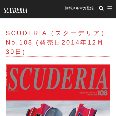
無料メルマガ登録
カテゴリー
SCUDERIA（スクーデリア）
タグ
No.108 (発売日2014年12月
212Export
12チリンドリ
イベント
30日)
romaspider
SF90XXstradale
purosangue
Portofino
348tb
348ts
Mondial t
F40
Mondial3.2
Mondial Cabriolet
328GTB
328GTS
308GTB
208GTB
512BB
GTBturbo
360 Modena
456M
F50
F512M
348GTB
550 Maranello
599
F430
575M Maranello
365gtb4
250
carifornia
456
288GTO
ENZO
599GTO