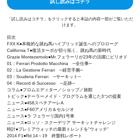
試し読みはコチラ
石川遼
成田美寿々
青木瀬令奈
軽井沢モーターギャザリング
KMG
オークション
「試し読みはコチラ」をクリックすると本誌の内容一部がご覧いただ
KARUIZAWA MOTOR GATHERING
クラシックカー
けます。
スーパーカー
849testarossa
RossoScuderia
目次
ディディエ・ドログバ
シャルル・ルクレール
FXX K●本格的な跳ね馬ハイブリッド誕生へのプロローグ
SCUDERIA FERRARI
HUBLOT
ウブロ
California T●復活ターボが切り拓く、跳ね馬の新時代
Grazie Montezemolo●Mr.フェラーリが23年の活躍にピリオド
カミネ
高級腕時計
リーン・ロゼ
01：Ferrari Prodotto Macchina ─全仕事─
ドリームベッド
ligneroset
olivierroset
02：La Gestione Ferrari ─経営手腕─
03：Scuderia Ferrari ─サーキット─
2026春夏コレクション
フェラーリSC40
04：Record di Successo ─足跡─
SCUDERIA
通巻150号
FERRARI F50
コラム●フロムエディター／ショップ／旅館
トピック●テーラーメイド・プログラムを通じた3つの提案
代官山蔦屋書店
ART SPARK2026
RM41-01
ニュース●458スペチアーレA
トゥールビヨン
GM_INTERNATIONAL
ニュース●F60アメリカ＆セルジオ
Jean-Marc Fleury
TIME TO WATCHES 2026
ニュース●ラ フェラーリ国内1号車
ニュース●ロッソ・スクーデリア サーキットチャレンジ
WATCH＆WONDERS 2026
CORUM
512TR
時計●プレミアウォッチの最新トレンドを”ウォッチ”
scuderia_mag
ISAIA
Japan Edition
池内博之
2014 F1●Rd.14～19 終盤戦レポート