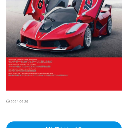
FF
プロサングエ
清水草一
dino
watch
RICHARDMILLE
296gts
roma
Prosangue
308GT4
208GT4
125S
BREITLING
TOPTIME
SatoTakuma
Mclaren
RM65-01
伊勢丹新宿店
RM16-02
12CLINDRI SPIDER
MARK&LONA
GOLF
木村拓哉
リシャールミル
FerrariCallenge
F1日本GP
鈴鹿サーキット
488チャレンジEVO
296GT3
488GT3EVO
リシャール・ミル
RICHARD MILLE
F80
12Cilindli
MOVE
eBike
ferrari
ショールーム
FRD
富士スピードウェイ
UNDULATION
クワイ華
現代アート
amalfi
2024.06.26
アマルフィ
ゴルフトーナメント
能登カントリークラブ
f355
296speciale
2025秋冬コレクション
296challenge
宮里優作