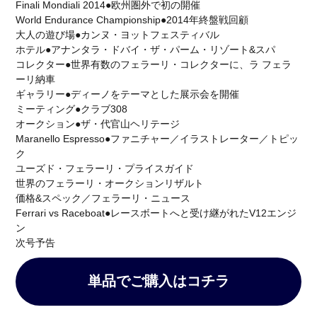
Finali Mondiali 2014●欧州圏外で初の開催
Special Projects
Red Dot
330 P4
World Endurance Championship●2014年終盤戦回顧
DEAGOSTINI
デアゴスティーニ
リーン・ロゼ梅田
大人の遊び場●カンヌ・ヨットフェスティバル
ホテル●アナンタラ・ドバイ・ザ・パーム・リゾート&スパ
紫吹淳
KEIKO NISHIYAMA
Wellendorff
コレクター●世界有数のフェラーリ・コレクターに、ラ フェラ
ウェレンドルフ
バースデーリング2026
ーリ納車
日本橋三越本店 本館1階ステージ
Ligne Roset
ギャラリー●ディーノをテーマとした展示会を開催
ミーティング●クラブ308
OrientStar
75周年記念モデル
AFCorse
WEC
オークション●ザ・代官山ヘリテージ
世界耐久選手権
Kamine
LaurentFerrier
Maranello Espresso●ファニチャー／イラストレーター／トピッ
ク
120周年記念
AnitaPorchet
ユーズド・フェラーリ・プライスガイド
世界のフェラーリ・オークションリザルト
検索
価格&スペック／フェラーリ・ニュース
Ferrari vs Raceboat●レースボートへと受け継がれたV12エンジ
ン
次号予告
単品でご購入はコチラ