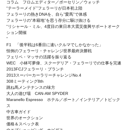
コラム フロムエディター／ポーセリン／ウォッチ
Special Projects
Red Dot
330 P4
“テーラーメイド”フェラーリが日本初上陸
DEAGOSTINI
デアゴスティーニ
リーン・ロゼ梅田
フェラーリの熱きDNAを、自ら”愛馬”で体感
フェラーリの”本籍地”を思う存分に駆け抜ける
紫吹淳
KEIKO NISHIYAMA
Wellendorff
“リシャール・ミル、4度目の東日本大震災復興サポートオーク
ウェレンドルフ
バースデーリング2026
ション開催
日本橋三越本店 本館1階ステージ
Ligne Roset
“
F1 「後半戦は6番目に速いクルマでしかなかった」
OrientStar
75周年記念モデル
AFCorse
WEC
恒例のフェラーリ・チャレンジ世界最終決勝戦
世界耐久選手権
Kamine
LaurentFerrier
フェリペ・マッサの活躍を振り返る
WEC 小林可夢偉、スクーデリア・フェラーリでの仕事を完遂
120周年記念
AnitaPorchet
2013FCJフェラーリ・ブランチ
2013スーパーカーラリーチャレンジNo.4
検索
308ミーティング8th
跳ね馬メンテナンスの味方
大人の遊び場 CAN-AM SPYDER
Maranello Espresso ホテル／ボート／インテリア／トピック
ス
中古車ガイド
世界のオークション
価格＆スペック表