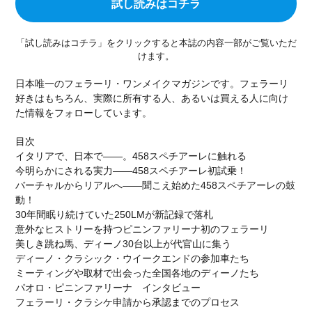
試し読みはコチラ
石川遼
成田美寿々
青木瀬令奈
軽井沢モーターギャザリング
KMG
オークション
「試し読みはコチラ」をクリックすると本誌の内容一部がご覧いただ
KARUIZAWA MOTOR GATHERING
クラシックカー
けます。
スーパーカー
849testarossa
RossoScuderia
日本唯一のフェラーリ・ワンメイクマガジンです。フェラーリ
ディディエ・ドログバ
シャルル・ルクレール
好きはもちろん、実際に所有する人、あるいは買える人に向け
SCUDERIA FERRARI
HUBLOT
ウブロ
た情報をフォローしています。
カミネ
高級腕時計
リーン・ロゼ
目次
ドリームベッド
ligneroset
olivierroset
イタリアで、日本で――。458スペチアーレに触れる
今明らかにされる実力――458スペチアーレ初試乗！
2026春夏コレクション
フェラーリSC40
バーチャルからリアルへ――聞こえ始めた458スペチアーレの鼓
SCUDERIA
通巻150号
FERRARI F50
動！
30年間眠り続けていた250LMが新記録で落札
代官山蔦屋書店
ART SPARK2026
RM41-01
意外なヒストリーを持つピニンファリーナ初のフェラーリ
トゥールビヨン
GM_INTERNATIONAL
美しき跳ね馬、ディーノ30台以上が代官山に集う
Jean-Marc Fleury
TIME TO WATCHES 2026
ディーノ・クラシック・ウイークエンドの参加車たち
ミーティングや取材で出会った全国各地のディーノたち
WATCH＆WONDERS 2026
CORUM
512TR
パオロ・ピニンファリーナ インタビュー
scuderia_mag
ISAIA
Japan Edition
池内博之
フェラーリ・クラシケ申請から承認までのプロセス