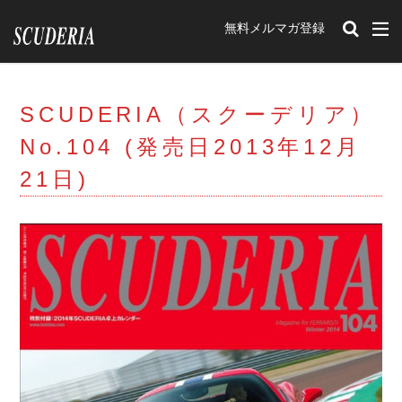
無料メルマガ登録
カテゴリー
SCUDERIA（スクーデリア）
タグ
No.104 (発売日2013年12月
212Export
12チリンドリ
イベント
21日)
romaspider
SF90XXstradale
purosangue
Portofino
348tb
348ts
Mondial t
F40
Mondial3.2
Mondial Cabriolet
328GTB
328GTS
308GTB
208GTB
512BB
GTBturbo
360 Modena
456M
F50
F512M
348GTB
550 Maranello
599
F430
575M Maranello
365gtb4
250
carifornia
456
288GTO
ENZO
599GTO