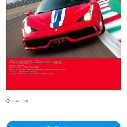
FF
プロサングエ
清水草一
dino
watch
RICHARDMILLE
296gts
roma
Prosangue
308GT4
208GT4
125S
BREITLING
TOPTIME
SatoTakuma
Mclaren
RM65-01
伊勢丹新宿店
RM16-02
12CLINDRI SPIDER
MARK&LONA
GOLF
木村拓哉
リシャールミル
FerrariCallenge
F1日本GP
鈴鹿サーキット
488チャレンジEVO
296GT3
488GT3EVO
リシャール・ミル
RICHARD MILLE
F80
12Cilindli
MOVE
eBike
ferrari
ショールーム
FRD
富士スピードウェイ
UNDULATION
クワイ華
現代アート
amalfi
2024.06.26
アマルフィ
ゴルフトーナメント
能登カントリークラブ
f355
296speciale
2025秋冬コレクション
296challenge
宮里優作