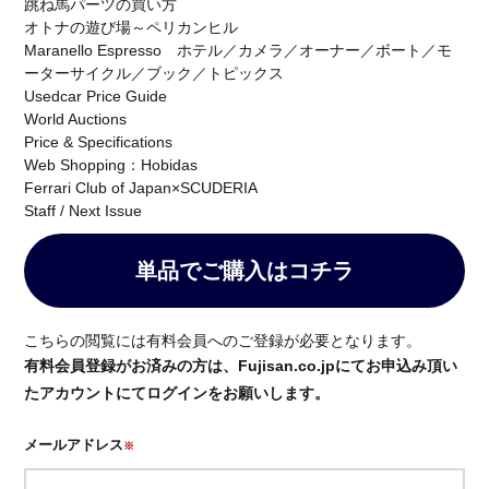
跳ね馬パーツの買い方
Special Projects
Red Dot
330 P4
オトナの遊び場～ペリカンヒル
DEAGOSTINI
デアゴスティーニ
リーン・ロゼ梅田
Maranello Espresso ホテル／カメラ／オーナー／ボート／モ
ーターサイクル／ブック／トピックス
紫吹淳
KEIKO NISHIYAMA
Wellendorff
Usedcar Price Guide
ウェレンドルフ
バースデーリング2026
World Auctions
Price & Specifications
日本橋三越本店 本館1階ステージ
Ligne Roset
Web Shopping：Hobidas
OrientStar
75周年記念モデル
AFCorse
WEC
Ferrari Club of Japan×SCUDERIA
世界耐久選手権
Kamine
LaurentFerrier
Staff / Next Issue
120周年記念
AnitaPorchet
単品でご購入はコチラ
検索
こちらの閲覧には有料会員へのご登録が必要となります。
有料会員登録がお済みの方は、Fujisan.co.jpにてお申込み頂い
たアカウントにてログインをお願いします。
メールアドレス
※