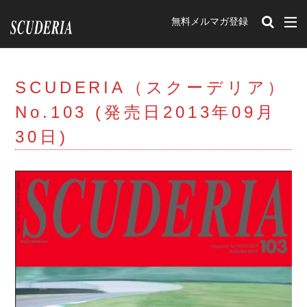
無料メルマガ登録
カテゴリー
SCUDERIA（スクーデリア）
タグ
No.103 (発売日2013年09月
212Export
12チリンドリ
イベント
30日)
romaspider
SF90XXstradale
purosangue
Portofino
348tb
348ts
Mondial t
F40
Mondial3.2
Mondial Cabriolet
328GTB
328GTS
308GTB
208GTB
512BB
GTBturbo
360 Modena
456M
F50
F512M
348GTB
550 Maranello
599
F430
575M Maranello
365gtb4
250
carifornia
456
288GTO
ENZO
599GTO