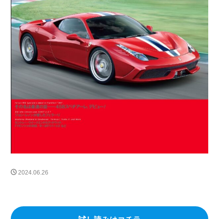
FF
プロサングエ
清水草一
dino
watch
RICHARDMILLE
296gts
roma
Prosangue
308GT4
208GT4
125S
BREITLING
TOPTIME
SatoTakuma
Mclaren
RM65-01
伊勢丹新宿店
RM16-02
12CLINDRI SPIDER
MARK&LONA
GOLF
木村拓哉
リシャールミル
FerrariCallenge
F1日本GP
鈴鹿サーキット
488チャレンジEVO
296GT3
488GT3EVO
リシャール・ミル
RICHARD MILLE
F80
12Cilindli
MOVE
eBike
ferrari
ショールーム
FRD
富士スピードウェイ
UNDULATION
クワイ華
現代アート
amalfi
2024.06.26
アマルフィ
ゴルフトーナメント
能登カントリークラブ
f355
296speciale
2025秋冬コレクション
296challenge
宮里優作