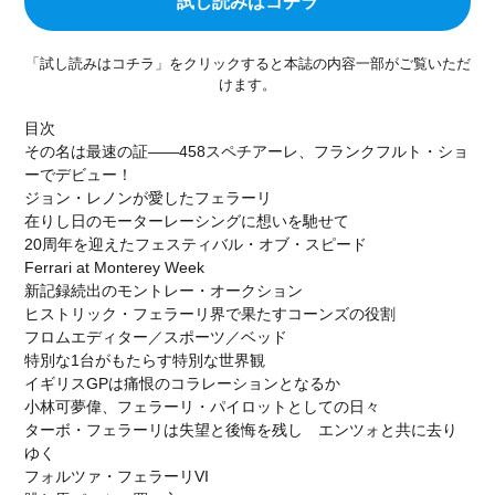
試し読みはコチラ
石川遼
成田美寿々
青木瀬令奈
軽井沢モーターギャザリング
KMG
オークション
「試し読みはコチラ」をクリックすると本誌の内容一部がご覧いただ
KARUIZAWA MOTOR GATHERING
クラシックカー
けます。
スーパーカー
849testarossa
RossoScuderia
目次
ディディエ・ドログバ
シャルル・ルクレール
その名は最速の証――458スペチアーレ、フランクフルト・ショ
ーでデビュー！
SCUDERIA FERRARI
HUBLOT
ウブロ
ジョン・レノンが愛したフェラーリ
カミネ
高級腕時計
リーン・ロゼ
在りし日のモーターレーシングに想いを馳せて
ドリームベッド
ligneroset
olivierroset
20周年を迎えたフェスティバル・オブ・スピード
Ferrari at Monterey Week
2026春夏コレクション
フェラーリSC40
新記録続出のモントレー・オークション
SCUDERIA
通巻150号
FERRARI F50
ヒストリック・フェラーリ界で果たすコーンズの役割
フロムエディター／スポーツ／ベッド
代官山蔦屋書店
ART SPARK2026
RM41-01
特別な1台がもたらす特別な世界観
トゥールビヨン
GM_INTERNATIONAL
イギリスGPは痛恨のコラレーションとなるか
小林可夢偉、フェラーリ・パイロットとしての日々
Jean-Marc Fleury
TIME TO WATCHES 2026
ターボ・フェラーリは失望と後悔を残し エンツォと共に去り
WATCH＆WONDERS 2026
CORUM
512TR
ゆく
scuderia_mag
ISAIA
Japan Edition
池内博之
フォルツァ・フェラーリVI